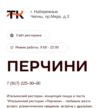
г. Набережные
Челны, пр.Мира, д.3
Сайт ресторана
Режим работы: 9:00 - 22:00
ПЕРЧИНИ
7 (917) 225‒30‒00
Итальянский ресторан, концепция пицца и паста
"Итальянский ресторан «Перчини» - любимое место
встреч: романтическое свидание, встреча с друзьями,
семейный обед, деловые переговоры. Продуманное
зонирование зала предоставляет каждому гостю
атмосферу соответствующую поводу встречи. Ароматная
пицца на тончайшей лепешке, изысканная лазанья,
лучшая в городе паста."