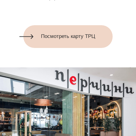
Торговый квартал
“Торговый квартал” - это 100 магазинов и точек услуг для
всей семьи.
За последний год на 3 этаже ТРЦ открылись популярные
рестораны,
а на фуд-корте успешно работают федеральные и
локальные операторы.