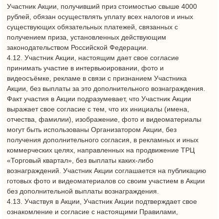
Организатор Акции вправе распорядиться призом иным
способом, не противоречащим действующему
законодательству Российский Федерации.
4.23. Организатор Акции не несет ответственность за
невручение приза, если Участник Акции, не сообщил
сведения и информацию, указанные в настоящих Правилах,
или сообщил недостоверные/недействительные сведения и
информацию.
4.24. Организатор Акции не несет ответственность за
невозможность использования Участником Акции приза, за
дальнейшее использование приза после его получения, и за
невозможность воспользоваться полученным им призом по
любым причинам.
4.25. Организатор Акции не несет ответственность за
качество приза. Претензии относительно качества приза
должны предъявляться непосредственно производителю.
4.26. Внешний вид приза и его характеристики могут
отличаться от их изображения в рекламных материалах.
4.26. Участник Акции, получивший Приз стоимостью свыше
4000 рублей, обязан осуществить уплату налога на доходы
физических лиц по ставке 35% в соответствии с Налоговым
кодексом Российской Федерации, а также иные налоги и
сборы в соответствии с действующим законодательством РФ.
5. Порядок информирования об условиях проведения
Акции
5.1. Участники Акции, в том числе потенциальные участники
Акции, информируются об условиях её проведения путём