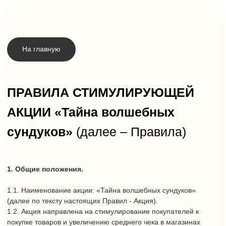
На главную
ПРАВИЛА СТИМУЛИРУЮЩЕЙ
АКЦИИ «Тайна волшебных
сундуков»
(далее – Правила)
1. Общие положения.
1.1. Наименование акции: «Тайна волшебных сундуков»
(далее по тексту настоящих Правил - Акция).
1.2. Акция направлена на стимулирование покупателей к
покупке товаров и увеличению среднего чека в магазинах
ТРЦ «Торговый квартал» (согласно свидетельству о
государственной регистрации - многофункциональный
комплекс «Торговый квартал «Набережные Челны»).
1.3. Акция не преследует цели получения прибыли, либо
иного дохода. Плата за участие в Акции не взимается. Акция
проводится без использования специального лотерейного
оборудования, не является лотереей или иной, основанной
на риске игрой.