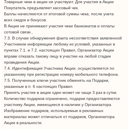
разместив в сети на Интренет-сайте: https://tkmall.ru/.
9.8.Организатор не несёт ответственности за действия
(бездействия), а также ошибки Участников Акции.
9.9. Организатор имеет право на своё усмотрение в
одностороннем порядке запретить дальнейшее участие в
настоящей Акции любому лицу, которое действует в
нарушение настоящих Правил, осуществляет действия с
намерением оскорблять, угрожать или причинять
беспокойство любому иному лицу, которое может быть
связано с настоящей Акцией.
9.10. В случае утраты или порчи приза Участником Акции
Организатор Акции не несет никакой ответственности.
9.11. Организатор Акции оставляет за собой право не
вступать в письменные переговоры, либо иные контакты с
Участниками Акции, кроме случаев, предусмотренных
настоящими Правилами.
9.12. Факт участия в Акции означает ознакомление и полное
согласие Участников Акции с настоящими Правилами.
9.13. Во всем, что не предусмотрено настоящими Условиями
Организатор Акции и Участники Акции руководствуются
действующим законодательством Российской Федерации.