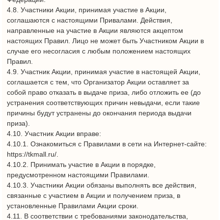
третьему лицу (лицам).
4.16. Организатор Акции вправе отказать Участнику Акции во
вручении приза, в случае установления факта нарушения им
настоящих Правил.
4.17. Организатор Акции вправе отказать Участнику Акции в
рассмотрении претензии в связи с неполучением приза в
случае несоответствия или нарушения Участником Акции
настоящих Правил.
4.18. В случае несоответствия или нарушения Участником
Акции настоящих Правил, Участник Акции не признается
Участником Акции и обладателем приза.
4.19. Участник Акции не признается Участником Акции и
обладателем приза, в случае выявления Организатором
Акции действий Участника не связанных с личными
покупками, а направленными исключительно на участие в
Акции, в том числе сбор чеков от покупок, совершенных
третьими лицами.
4.20. Организатор Акции не осуществляет вручение приза, в
случае выявления вышеуказанных фактов, в том числе,
мошенничества Участника в процессе участия в Акции, в
случае фальсификации и иных нарушений в ходе участия в
Акции. Организатор определяет наличие фактов
мошенничества, фальсификации и иных нарушений по
своему усмотрению.
4.21. Организатор Акции не несет ответственности за
неполучение Участником Акции приза в случае не
востребования его Участником или отказа от него либо в
связи с истечением срока проведения Акции.
4.22. В случае отказа Участника от получения приза, либо
несоответствия Участника требованиям настоящих Правил,