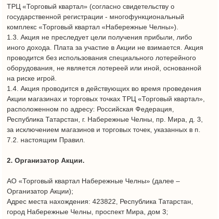
1.4. Акция проводится в действующих во время проведения
Акции магазинах и торговых точках ТРЦ «Торговый квартал»,
расположенном по адресу: Российская Федерация,
Республика Татарстан, г. Набережные Челны, пр. Мира, д. 3,
за исключением магазинов и торговых точек, указанных в п.
7.2. настоящим Правил.
2. Организатор Акции.
АО «Торговый квартал Набережные Челны» (далее –
Организатор Акции);
Адрес места нахождения: 423822, Республика Татарстан,
город Набережные Челны, проспект Мира, дом 3;
ИНН: 1650121029, КПП: 165001001
ОГРН: 1041616025857
Банковские реквизиты:
Р/с 40702810862000050402 в Отделении «Банк Татарстан» №
8610 ПАО «СБЕРБАНК»
К/с 30101810600000000603, БИК 049205603.
3. Сроки проведения Акции.
3.1. Общий срок проведения Акции: с 13 часов 00 минут 09
августа 2025 года по 19часов 00 минут 31 августа 2025 года
включительно.
3.2. Срок проведения Акции: с 13 часов 00 минут 09 августа
2025 года по 19 часов 00 минут 31 августа 2025 года
включительно (по московскому времени).
3.3. Выдача приза производится на промо-стойке.