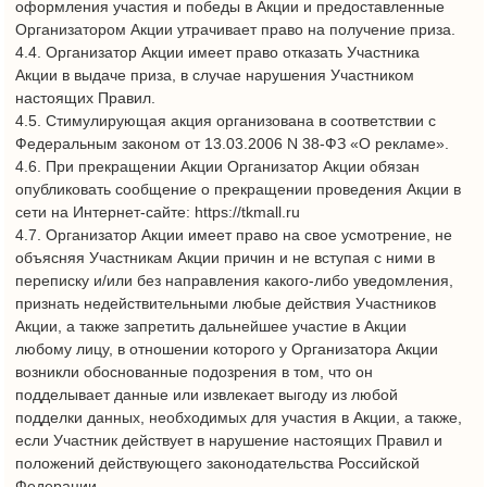
Участник Акции, получивший приз стоимостью свыше 4000
рублей, обязан осуществлять уплату всех налогов и иных
существующих обязательных платежей, связанных с
получением приза, установленных действующим
законодательством Российской Федерации.
4.12. Участник Акции, настоящим дает свое согласие
принимать участие в интервьюировании, фото и
видеосъёмке, рекламе в связи с признанием Участника
Акции, без выплаты за это дополнительного вознаграждения.
Факт участия в Акции подразумевает, что Участник Акции
выражает свое согласие с тем, что их инициалы (имена,
отчества, фамилии), изображение, фото и видеоматериалы
могут быть использованы Организатором Акции, без
получения дополнительного согласия, в рекламных и иных
коммерческих целях, направленных на продвижение ТРЦ
«Торговый квартал», без выплаты каких-либо
вознаграждений. Участник Акции соглашается на публикацию
готовых фото и видеоматериалов со своим участием в Акции
без дополнительной выплаты вознаграждения.
4.13. Участвуя в Акции, Участник Акции подтверждает свое
ознакомление и согласие с настоящими Правилами,
размещенными в сети на Интернет-сайте: https://tkmall.ru/, а
также подтверждает, что является гражданином Российской
Федерации, достигшим 18-летнего возраста. Согласие с
Правилами является полным, безоговорочным и
безотзывным.
4.14. Участнику Акции необходимо сохранять чек на покупку
(чеки на покупки) товаров и/или услуг до окончания Акции.
4.15. Участник Акции не может передавать и/или иным
образом уступать свои права, связанные с участием в Акции