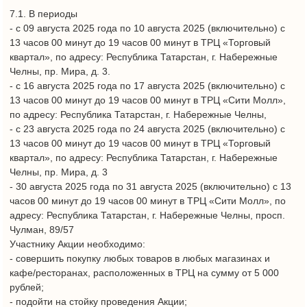
приза Участнику Акции, если товар не будет предъявлен.
8.5. Приз/подарок, не обменивается и не может быть заменен
денежным эквивалентом, частичная выдача или замена
другими призами/подарками не производится.
8.6. Претензии относительно качества приза/подарка должны
предъявляться непосредственно производителю приза/
подарка. Целостность и функциональная пригодность приза
должна проверяться Участником Акции непосредственно при
получении приза. Организатор Акции не несет
ответственности за любые повреждения приза, возникшие
после передачи приза Участником Акции.
9. Прочие условия.
9.1. Принимая участие в Акции, Участник Акции, действуя по
своей воле и в своем интересе, даёт согласие Организатору
Акции на обработку своих персональных данных. Согласие
даётся на совершение следующих действий с
персональными данными: сбор, запись, систематизация,
накопление, хранение, уточнение (обновление, изменение),
использование, распространение в случаях и в объёме,
предусмотренных законодательством Российской Федерации
и настоящими Правилами, обезличивание, блокирование,
уничтожение персональных данных. В случае отзыва
Участником Акции своего согласия на обработку своих
персональных данных Участник автоматически прекращает
свое участие в Акции, и Организатор Акции не несет
ответственность, если неисполнение им обязанностей,
предусмотренных настоящими Правилами, произошло
вследствие уничтожения персональных данных Участника