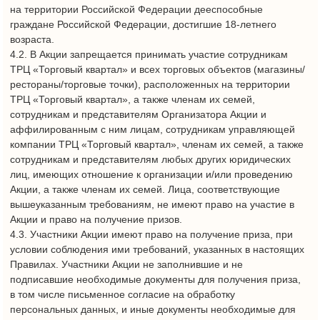
признать недействительными любые действия Участников
Акции, а также запретить дальнейшее участие в Акции
любому лицу, в отношении которого у Организатора Акции
возникли обоснованные подозрения в том, что он
подделывает данные или извлекает выгоду из любой
подделки данных, необходимых для участия в Акции, а также,
если Участник действует в нарушение настоящих Правил и
положений действующего законодательства Российской
Федерации.
4.8. Участники Акции, принимая участие в Акции,
соглашаются с настоящими Привалами. Действия,
направленные на участие в Акции являются акцептом
настоящих Правил. Лицо не может быть Участником Акции в
случае его несогласия с любым положением настоящих
Правил.
4.9. Участник Акции, принимая участие в настоящей Акции,
соглашается с тем, что Организатор Акции оставляет за
собой право отказать в выдаче приза, либо отложить ее (до
устранения соответствующих причин невыдачи, если такие
причины будут устранены до окончания периода выдачи
приза).
4.10. Участник Акции вправе:
4.10.1. Ознакомиться с Правилами в сети на Интернет-сайте:
https://tkmall.ru/.
4.10.2. Принимать участие в Акции в порядке,
предусмотренном настоящими Правилами.
4.10.3. Участники Акции обязаны выполнять все действия,
связанные с участием в Акции и получением приза, в
установленные Правилами Акции сроки.
4.11. В соответствии с требованиями законодательства,