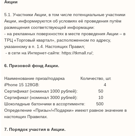
квартал», по адресу: Республика Татарстан, г. Набережные
Челны, пр. Мира, д. 3.
- с 16 августа 2025 года по 17 августа 2025 (включительно) с
13 часов 00 минут до 19 часов 00 минут в ТРЦ «Сити Молл»,
по адресу: Республика Татарстан, г. Набережные Челны,
- с 23 августа 2025 года по 24 августа 2025 (включительно) с
13 часов 00 минут до 19 часов 00 минут в ТРЦ «Торговый
квартал», по адресу: Республика Татарстан, г. Набережные
Челны, пр. Мира, д. 3.
- 30 августа 2025 года по 31 августа 2025 (включительно) с 13
часов 00 минут до 19 часов 00 минут в ТРЦ «Сити Молл», по
адресу: Республика Татарстан, г. Набережные Челны, просп.
Чулман, 89/57.
Для получения подаркаУчастник Акции обязан:
- предъявить Организатору Акции оригинал чека (прошедший
регистрацию) подтверждающий совершение покупки;
- получить у Организатора Акции на промо стойке ключ
- открыть ключом выбранный сундук с подарком
В случае невыполнения вышеуказанных требований
Организатор Акции вправе отказать Участнику Акции в выдаче
подарка.
8.2. Организатор Акции считается исполнившим свое
обязательство по предоставлению подарка в момент его
передачи Участнику Акции.
8.3. Призы, оставшиеся после проведения Акции не хранятся,
не выдаются и используются Организатором Акции по
собственному усмотрению.
8.4. Организатор Акции по своему усмотрению может
запросить предъявление товара, к покупке которого
относится кассовый/товарный чек/чеки, и отказать в выдаче