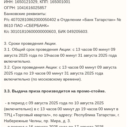
- в период с 09 августа 2025 года по 10 августа 2025
(включительно) в с 13 часов 00 минут до 19 часов 00 минут в
ТРЦ «Торговый квартал», по адресу: Республика Татарстан, г.
Набережные Челны, пр. Мира, д. 3.
- в период с 16 августа 2025 года по 17 августа 2025
(включительно) в с 13 часов 00 минут до 19 часов 00 минут в
ТРЦ «Сити Молл», по адресу: Республика Татарстан, г.
Набережные Челны,
- в период с 23 августа 2025 года по 24 августа 2025
(включительно) в с 13 часов 00 минут до 19 часов 00 минут в
ТРЦ «Торговый квартал», по адресу: Республика Татарстан, г.
Набережные Челны, пр. Мира, д. 3
- в период с 30 августа 2025 года по 31 августа 2025
(включительно) в с 13 часов 00 минут до 19 часов 00 минут в
ТРЦ «Сити Молл», по адресу: Республика Татарстан, г.
Набережные Челны, просп. Чулман, 89/57
3.4. Организатор оставляет за собой право преждевременно,
в любой момент времени без предупреждения и объяснения
причин, завершить полностью или временно приостановить
проведение Акции. Предварительное завершение не может
служить причиной для претензий.
4. Права и обязанности Участников и Организатора
Акции
4.1. К участию в Акции допускаются постоянно проживающие
на территории Российской Федерации дееспособные
граждане Российской Федерации, достигшие 18-летнего
возраста.
4.2. В Акции запрещается принимать участие сотрудникам