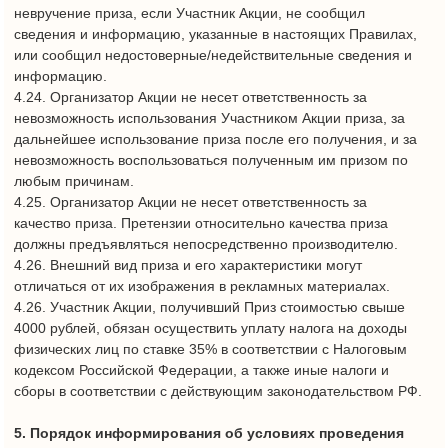
Товарные чеки в акции не участвуют. Для участия в Акции
Покупатель предъявляет кассовый чек.
Баллы начисляются от итоговой суммы чека, после учета
всех скидок и бонусов.
В Акции не принимают участия чеки банкоматов и оплаты
сотовой связи.,
7.3. В случае обнаружения факта несоответствия заявленной
Участником информации любому из условий, указанных в
пунктах 7.1. и 7.2. настоящих Правил, Организатор Акции
вправе отказать такому лицу в участии на любой стадии
проведения Акции.
7.4. Идентификация Участника Акции, осуществляется по
указанному при регистрации номеру мобильного телефона.
7.5. Полученные ключи участник обменять на Подарки,
указанные в п. 6 настоящих Правил.
Принять участие в акции один может не чаще 3 раз в сутки.
Количество подарков ограничено, подарки предоставляются
участнику Акции, имеющиеся в наличии у Организатора.
Изображение подарков, используемые в рекламных
материалах может отличаться от подарков, Организатора
Акции в реальности.
8. Порядок и сроки получения Подарков.
8.1. Выдача подарка Участнику Акции, совершившего
действия, установленные в п.7 настоящих Правил,
производится в периоды:
В периоды
- с 09 августа 2025 года по 10 августа 2025 (включительно) с
13 часов 00 минут до 19 часов 00 минут в ТРЦ «Торговый