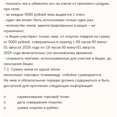
Акции в результате отзыва Участником Акции своего согласия
на обработку персональных данных.
9.2. К персональным данным Участника Акции обработка
которых будет осуществляться Организатором Акции
являются: фамилия, имя, отчество, дата рождения, номер
мобильного телефона, e-mail.
9.3. Персональные данные, указанные выше, получаются и
обрабатываются Организатором Акции исключительно в
целях проведения настоящей Акции, а также для
направления Участникам сообщений о получении приза,
общения с Участниками в рамках акции, обязанностей по
подаче документации в налоговый орган и формирования
отчетности по формам 2НДФЛ и 6НДФЛ.
9.4. Персональные данные не распространяются и не
предоставляются третьим лицам для целей не связанных с
настоящей Акцией без согласия субъекта персональных
данных.
9.5. Организатор Акции осуществляет обработку
персональных данных участников акции в строгом
соответствии с принципами и правилами, установленными
ФЗ от 27.07.2006 № 152-ФЗ «О персональных
данных».
9.6. Информирование Участников Акции об Организаторе
Акции, условиях участия, количестве призов, результатах,
срока, месте и порядке их получения осуществляется путем
размещения соответствующей информации в сети на
Интернет-сайте https://tkmall.ru/ или иными способами по
выбору Организатора Акции.
9.7. Организатор Акции оставляет за собой право в любой
момент вносить изменения в настоящие Правила Акции