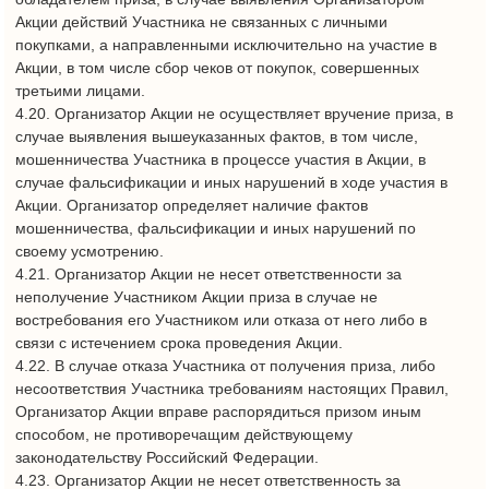
- 30 августа 2025 года по 31 августа 2025 (включительно) с 13
часов 00 минут до 19 часов 00 минут в ТРЦ «Сити Молл», по
адресу: Республика Татарстан, г. Набережные Челны, просп.
Чулман, 89/57
Участнику Акции необходимо:
- совершить покупку любых товаров в любых магазинах и
кафе/ресторанах, расположенных в ТРЦ на сумму от 5 000
рублей;
- подойти на стойку проведения Акции;
- показать чек и обменять его на ключи от призового сундука,
при этом:
- за каждые 5000 рублей чека выдается 1 ключ;
- один чек может быть использован только один раз;
- количество чеков, зарегистрированных в акции – не
ограничено;
- в Акции участвуют только чеки, от покупок товаров на сумму
от 5000 рублей, совершенных в период с 09 часов 00 минут
01 августа 2025 года по 19 часов 00 минут31 августа
2025 года включительно (по московскому времени)
- сохранить чек/чеки, использованные для участия в Акции, до
окончания Акции.
7.2. Сумма чеков из одной и/или
нескольких торговых точекмежду собойне суммируются;
На чеке в обязательном порядке должна содержаться и быть
доступной для прочтения следующая информация:
o наименование торговой точки;
o дата совершения покупки;
o сумма покупки в рублях.