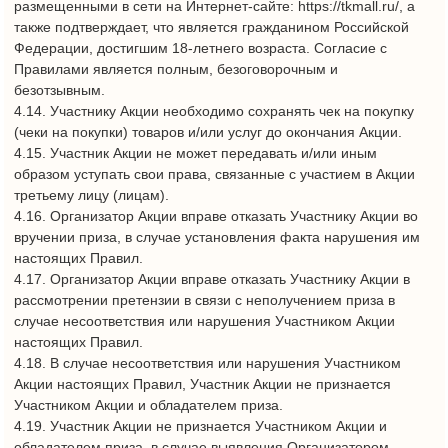
размещения соответствующей информации:
- на рекламных поверхностях в месте проведения Акции – в
ТРЦ «Торговый квартал», расположенном по адресу,
указанному в п. 1.4. Настоящих Правил;
- в сети на Интернет-сайте: https://tkmall.ru/;
6. Призовой фонд Акции.
Наименование приза/подарка Количество, шт.
iPhone 15 128GB: 4
Сертификат (номинал 1000 рублей): 50
Сертификат (номинал 3000 рублей): 10
Шоколадные батончики в ассортименте: 500
Определение «Призы»/«Подарки» имеют равное значение в
настоящих Правилах.
7. Порядок участия в Акции.
7.1. В периоды
- с 09 августа 2025 года по 10 августа 2025 (включительно) с
13 часов 00 минут до 19 часов 00 минут в ТРЦ «Торговый
квартал», по адресу: Республика Татарстан, г. Набережные
Челны, пр. Мира, д. 3.
- с 16 августа 2025 года по 17 августа 2025 (включительно) с
13 часов 00 минут до 19 часов 00 минут в ТРЦ «Сити Молл»,
по адресу: Республика Татарстан, г. Набережные Челны,
- с 23 августа 2025 года по 24 августа 2025 (включительно) с
13 часов 00 минут до 19 часов 00 минут в ТРЦ «Торговый
квартал», по адресу: Республика Татарстан, г. Набережные
Челны, пр. Мира, д. 3