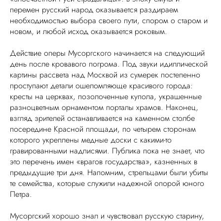
перемен русский народ оказывается раздираем
необходимостью выбора своего пути, спором о старом и
новом, и любой исход оказывается роковым.
Действие оперы Мусоргского начинается на следующий
день после кровавого погрома. Под звуки идиллической
картины рассвета над Москвой из сумерек постепенно
проступают детали ошеломляюще красивого города:
кресты на церквах, позолоченные купола, украшенные
разноцветным орнаментом порталы храмов. Наконец,
взгляд зрителей останавливается на каменном столбе
посередине Красной площади, по четырем сторонам
которого укреплены медные доски с какими-то
гравированными надписями. Публика пока не знает, что
это перечень имен «врагов государства», казненных в
предыдущие три дня. Напомним, стрельцами были убиты
те семейства, которые служили надежной опорой юного
Петра.
Мусоргский хорошо знал и чувствовал русскую старину,