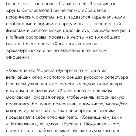
более того – он словно бы жил в ней. В отличие от
других бытописателей он не только обращался к
историческим сюжетам, но и задавался кардинальными
проблемами историзма: народ и власть, религиозный
фанатизм и деспотический царский суд, лицемерные речи
и тайные расправы, кровавые жертвы «во имя общего
блага». Оттого опера «Хованщина» сильна
драматургически и вечно актуальна в этическом
отношении.
«Хованщина» Модеста Мусоргского – одна из
величайших опер «золотого фонда» русского репертуара.
При всем уважении к современным художникам театра,
ищущим и рискующим, «Хованщина» – слишком
московская, русская опера, чтобы менять историческую
постановку. Ее нужно показывать, в том числе, молодёжи,
которая должна видеть, как наши предшественники
представляли себе оперный театр. «Хованщина», как и
«Псковитянка», «Садко», «Руслан и Людмила» – это,
прежде всего, работы великих русских художников, в