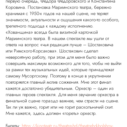
первую очередь, Федора Федоровского и Константина
Коровина. Постановка Мариинского театра, бережно
хранимая с 1950-х годов на нашей сцене, не теряет
значимости, актуальности и ощущения какого-то особого,
трепетного подхода к каждому исполнению.
«Хованщина» всегда была визитной карточкой
Мариинского театра. В нашем спектакле мы ушли от
ответа на вопрос «чья редакция лучше – Шостаковича
или Римского-Корсакова». Шостакович сделал
невероятную работу, при этом для меня было важно
совершить максимум возможного для того, чтобы не выйти
за рамки тех музыкальных идей, которые принадлежат
самому Мусоргскому. Поэтому в конце в укрупнении
повторяется главный мотив сожжения. Мне этот финал
кажется достаточно убедительным. Оркестр – один из
главных героев спектакля. Для меня звучание оркестра в
финальной сцене гораздо важнее, чем страсти на сцене.
Так ли уж важно, горит или не горит раскольничий скит.
Мне кажется, здесь должен «гореть» оркестр.
Билеты:
https://kinoteatr.ru/theatre-hd/theatrehd-bolshoy-