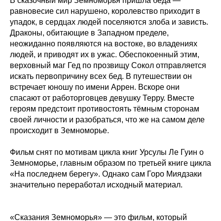
В сказочный мир Земноморья пришла беда —
равновесие сил нарушено, королевство приходит в
упадок, в сердцах людей поселяются злоба и зависть.
Драконы, обитающие в Западном пределе,
неожиданно появляются на востоке, во владениях
людей, и приводят их в ужас. Обеспокоенный этим,
верховный маг Гед по прозвищу Сокол отправляется
искать первопричину всех бед. В путешествии он
встречает юношу по имени Аррен. Вскоре они
спасают от работорговцев девушку Терру. Вместе
героям предстоит противостоять тёмным сторонам
своей личности и разобраться, что же на самом деле
происходит в Земноморье.
Фильм снят по мотивам цикла книг Урсулы Ле Гуин о
Земноморье, главным образом по третьей книге цикла
«На последнем берегу». Однако сам Горо Миядзаки
значительно переработал исходный материал.
«Сказания Земноморья» — это фильм, который