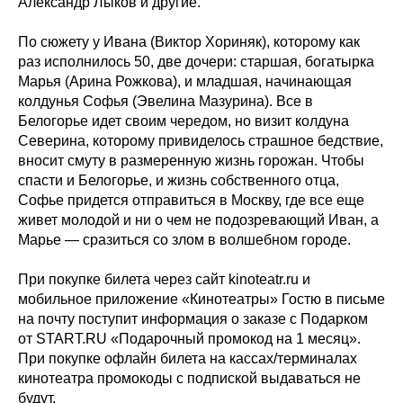
Александр Лыков и другие.
По сюжету у Ивана (Виктор Хориняк), которому как
раз исполнилось 50, две дочери: старшая, богатырка
Марья (Арина Рожкова), и младшая, начинающая
колдунья Софья (Эвелина Мазурина). Все в
Белогорье идет своим чередом, но визит колдуна
Северина, которому привиделось страшное бедствие,
вносит смуту в размеренную жизнь горожан. Чтобы
спасти и Белогорье, и жизнь собственного отца,
Софье придется отправиться в Москву, где все еще
живет молодой и ни о чем не подозревающий Иван, а
Марье — сразиться со злом в волшебном городе.
При покупке билета через сайт kinoteatr.ru и
мобильное приложение «Кинотеатры» Гостю в письме
на почту поступит информация о заказе с Подарком
от START.RU «Подарочный промокод на 1 месяц».
При покупке офлайн билета на кассах/терминалах
кинотеатра промокоды с подпиской выдаваться не
будут.