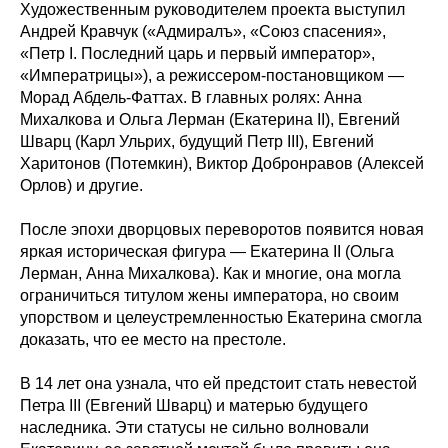
Художественным руководителем проекта выступил
Андрей Кравчук («Адмиралъ», «Союз спасения»,
«Петр I. Последний царь и первый император»,
«Императрицы»), а режиссером-постановщиком —
Морад Абдель-Фаттах. В главных ролях: Анна
Михалкова и Ольга Лерман (Екатерина II), Евгений
Шварц (Карл Ульрих, будущий Петр III), Евгений
Харитонов (Потемкин), Виктор Добронравов (Алексей
Орлов) и другие.
После эпохи дворцовых переворотов появится новая
яркая историческая фигура — Екатерина II (Ольга
Лерман, Анна Михалкова). Как и многие, она могла
ограничиться титулом жены императора, но своим
упорством и целеустремленностью Екатерина смогла
доказать, что ее место на престоле.
В 14 лет она узнала, что ей предстоит стать невестой
Петра III (Евгений Шварц) и матерью будущего
наследника. Эти статусы не сильно волновали